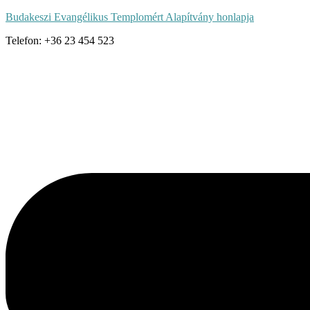
Budakeszi Evangélikus Templomért Alapítvány honlapja
Telefon: +36 23 454 523