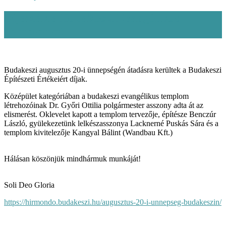
Díjazták a Budakeszi Evangélikus
Templomot
Budakeszi augusztus 20-i ünnepségén átadásra kerültek a Budakeszi
Építészeti Értékeiért díjak.
Középület kategóriában a budakeszi evangélikus templom
létrehozóinak Dr. Győri Ottilia polgármester asszony adta át az
elismerést. Oklevelet kapott a templom tervezője, építésze Benczúr
László, gyülekezetünk lelkészasszonya Lacknerné Puskás Sára és a
templom kivitelezője Kangyal Bálint (Wandbau Kft.)
Hálásan köszönjük mindhármuk munkáját!
Soli Deo Gloria
https://hirmondo.budakeszi.hu/augusztus-20-i-unnepseg-budakeszin/