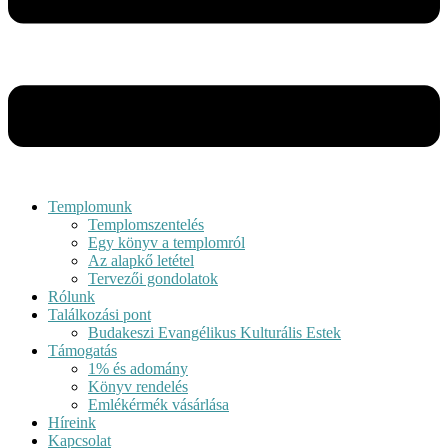
Templomunk
Templomszentelés
Egy könyv a templomról
Az alapkő letétel
Tervezői gondolatok
Rólunk
Találkozási pont
Budakeszi Evangélikus Kulturális Estek
Támogatás
1% és adomány
Könyv rendelés
Emlékérmék vásárlása
Híreink
Kapcsolat