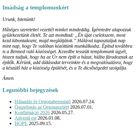
Imádság a templomunkért
Urunk, Istenünk!
Hűséges szeretettel vezettél minket mindeddig. Ígéretedre alapozzuk
gyülekezetünk életét. Te azt mondtad: „Én újat cselekszem, most
kezd kibontakozni, majd meglátjátok.” Hálával tapasztaljuk nap
mint nap, hogy Te valóban közöttünk munkálkodsz. Építsd továbbra
is a Benned való közösséget. Kezedbe tesszük templomunk ügyét,
hiszen tudjuk, hogy ha az Úr nem építi a házat, hiába fáradoznak az
építők. Kérünk, add áldásodat terveinkre és a megvalósulásra, hogy
a készülő ház a közösség épülését, és a Te dicsőségedet szolgálja.
Ámen
Legutóbbi bejegyzések
Hálaadás és Orgonabemutató
2026.07.24.
Összefogás az Orgonaszóért
2026.07.01.
Konfirmáció 2026
2026.05.27.
Adventi est
2026.01.08.
HOPE
2025.09.15.